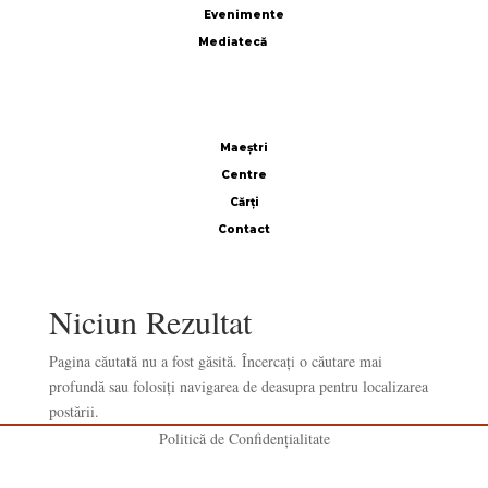
Evenimente
Mediatecă
Interviuri
Conferinţe
Texte
Evenimente
Aplicaţii
Maeștri
Centre
Mediatecă
Cărţi
Contact
Maeștri
Niciun Rezultat
Pagina căutată nu a fost găsită. Încercați o căutare mai
Centre
profundă sau folosiți navigarea de deasupra pentru localizarea
postării.
Politică de Confidenţialitate
Cărţi